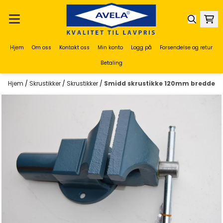
Hopp til innhold
Hjem
Om oss
Kontakt oss
Min konto
Logg på
Forsendelse og retur
Betaling
Hjem
/
Skrustikker
/
Skrustikker
/
Smidd skrustikke 120mm bredde