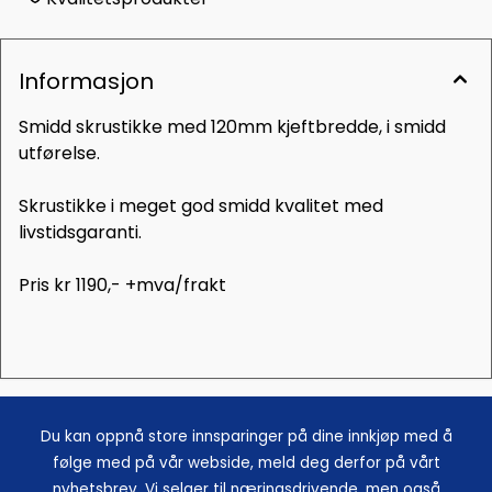
Informasjon
Smidd skrustikke med 120mm kjeftbredde, i smidd
utførelse.
Skrustikke i meget god smidd kvalitet med
livstidsgaranti.
Pris kr 1190,- +mva/frakt
Du kan oppnå store innsparinger på dine innkjøp med å
følge med på vår webside, meld deg derfor på vårt
nyhetsbrev. Vi selger til næringsdrivende, men også