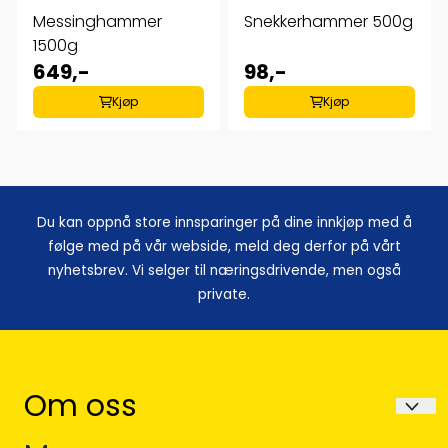
Messinghammer
Snekkerhammer 500g
1500g
649,-
98,-
Kjøp
Kjøp
Du kan oppnå store innsparinger på dine innkjøp med å
følge med på vår webside, meld deg derfor på vårt
nyhetsbrev. Vi selger til næringsdrivende, men også
private.
Om oss
Avela as