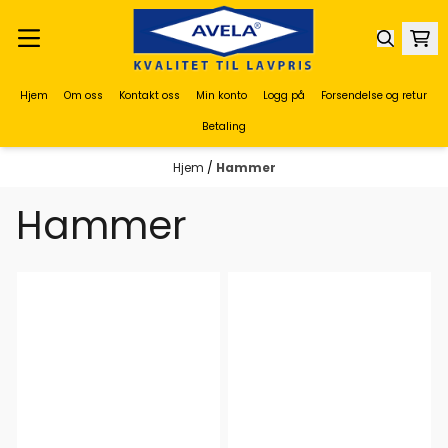
Hopp til innhold
Hjem
Om oss
Kontakt oss
Min konto
Logg på
Forsendelse og retur
Betaling
Hjem
/
Hammer
Hammer