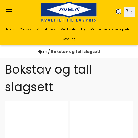
Hopp til innhold
Hjem
Om oss
Kontakt oss
Min konto
Logg på
Forsendelse og retur
Betaling
Hjem
/
Bokstav og tall slagsett
Bokstav og tall
slagsett