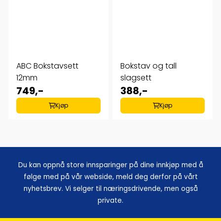
ABC Bokstavsett
Bokstav og tall
12mm
slagsett
749,-
388,-
Kjøp
Kjøp
Du kan oppnå store innsparinger på dine innkjøp med å
følge med på vår webside, meld deg derfor på vårt
nyhetsbrev. Vi selger til næringsdrivende, men også
private.