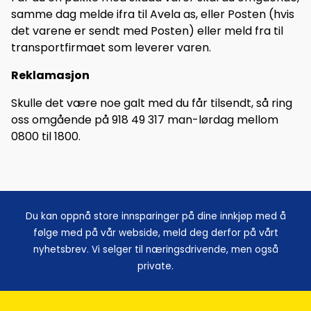
samme dag melde ifra til Avela as, eller Posten (hvis
det varene er sendt med Posten) eller meld fra til
transportfirmaet som leverer varen.
Reklamasjon
Skulle det være noe galt med du får tilsendt, så ring
oss omgående på 918 49 317 man-lørdag mellom
0800 til 1800.
Du kan oppnå store innsparinger på dine innkjøp med å
følge med på vår webside, meld deg derfor på vårt
nyhetsbrev. Vi selger til næringsdrivende, men også
private.