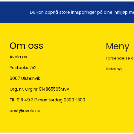
Du kan oppnå store innsparinger på dine innkjøp m
Om oss
Meny
Avela as
Forsendelse o
Postboks 252
Betaling
6067 Ulsteinvik
Org. nr. Org.Nr 914865565MVA
Tlf:
918 49 317 man-lørdag 0800-1800
post@avela.no