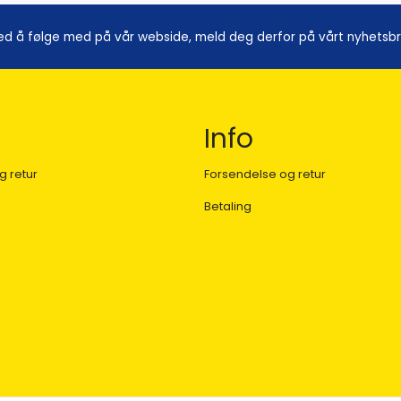
ed å følge med på vår webside, meld deg derfor på vårt nyhetsbrev
Info
g retur
Forsendelse og retur
Betaling