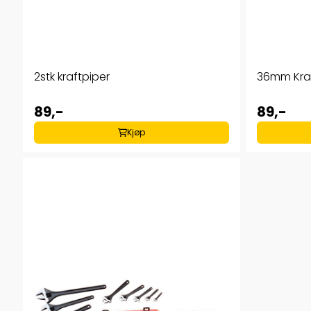
2stk kraftpiper
36mm Kraf
89,-
89,-
Kjøp