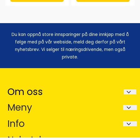
Du kan oppnå store innsparinger på dine innkjøp med å
følge med på vår webside, meld deg derfor på vårt
nyhetsbrev. Vi selger til næringsdrivende, men også
private.
Om oss
Avela as
Meny
Postboks 252
Forsendelse og retur
Info
6067 Ulsteinvik
Betaling
Forsendelse og retur
Nyhetsbrev
Org. nr. Org.Nr 914865565MVA