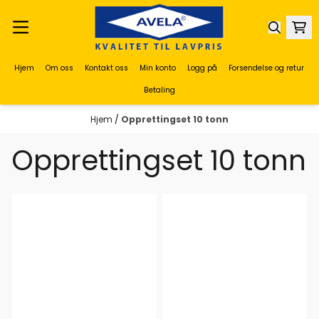
Hopp til innhold
Hjem
Om oss
Kontakt oss
Min konto
Logg på
Forsendelse og retur
Betaling
Hjem
/
Opprettingset 10 tonn
Opprettingset 10 tonn