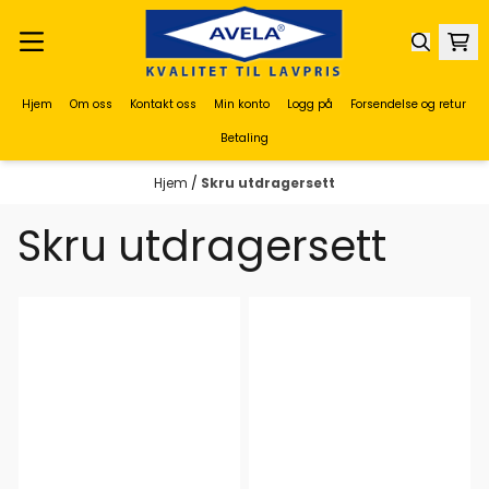
Hopp til innhold
Hjem
Om oss
Kontakt oss
Min konto
Logg på
Forsendelse og retur
Betaling
Hjem
/
Skru utdragersett
Skru utdragersett