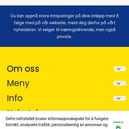
Du kan oppnå store innsparinger på dine innkjøp med å
følge med på vår webside, meld deg derfor på vårt
nyhetsbrev. Vi selger til næringsdrivende, men også
private.
Om oss
Avela as
Meny
Postboks 252
Forsendelse og retur
Info
6067 Ulsteinvik
Betaling
Forsendelse og retur
Nyhetsbrev
Org. nr. Org.Nr 914865565MVA
Dette nettstedet bruker informasjonskapsler for å fungere
Betaling
Tlf:
918 49 317 man-lørdag 0800-1800
Registrer deg for å motta nyheter og tilbud!
Drevet av
korrekt, analysere trafikk, personalisering av annonser og