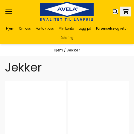
Hopp til innhold
Hjem
Om oss
Kontakt oss
Min konto
Logg på
Forsendelse og retur
Betaling
Hjem
/
Jekker
Jekker