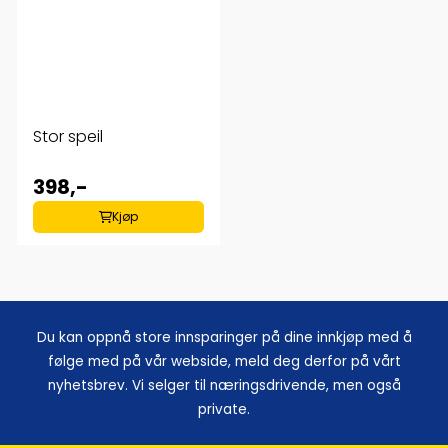
Stor speil
398,-
Kjøp
Du kan oppnå store innsparinger på dine innkjøp med å
følge med på vår webside, meld deg derfor på vårt
nyhetsbrev. Vi selger til næringsdrivende, men også
private.