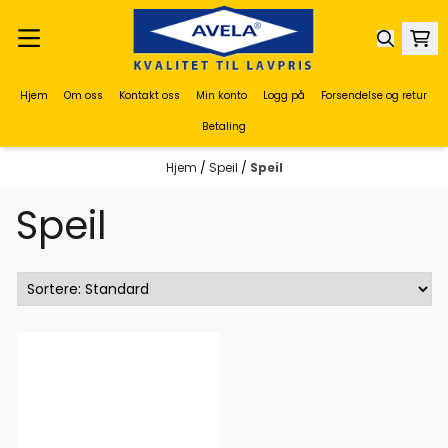
Hopp til innhold
Hjem
Om oss
Kontakt oss
Min konto
Logg på
Forsendelse og retur
Betaling
Hjem
/
Speil
/
Speil
Speil