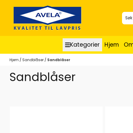
Hopp til innhold
Kategorier
Hjem
Om
Hjem
/
Sandblåser
/
Sandblåser
Sandblåser