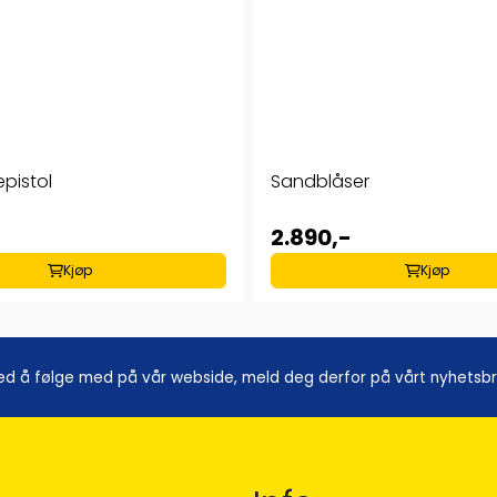
pistol
Sandblåser
2.890,-
Kjøp
Kjøp
ed å følge med på vår webside, meld deg derfor på vårt nyhetsbrev