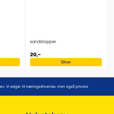
sandstopper
20,-
Kjøp
. Vi selger til næringsdrivende, men også private.