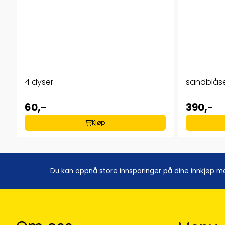
4 dyser
sandblåse
60,-
390,-
Kjøp
Du kan oppnå store innsparinger på dine innkjøp m