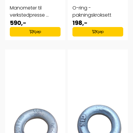
Manometer til
O-ring -
verkstedpresse ...
pakningskroksett
590,-
198,-
Kjøp
Kjøp