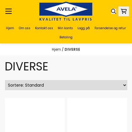
Hopp til innhold
Hjem
Om oss
Kontakt oss
Min konto
Logg på
Forsendelse og retur
Betaling
Hjem
/
DIVERSE
DIVERSE