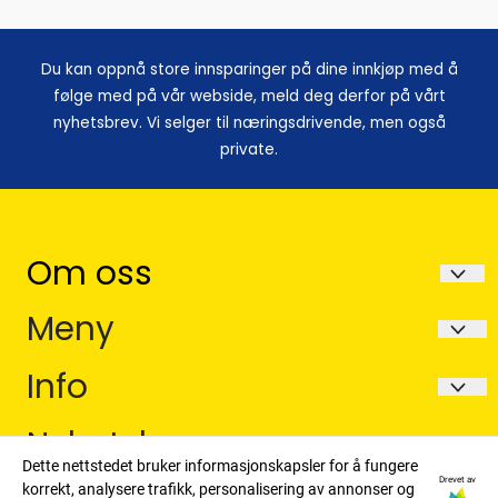
Du kan oppnå store innsparinger på dine innkjøp med å
følge med på vår webside, meld deg derfor på vårt
nyhetsbrev. Vi selger til næringsdrivende, men også
private.
Om oss
Avela as
Meny
Postboks 252
Forsendelse og retur
Info
6067 Ulsteinvik
Betaling
Forsendelse og retur
Nyhetsbrev
Org. nr. Org.Nr 914865565MVA
Dette nettstedet bruker informasjonskapsler for å fungere
Betaling
Tlf:
918 49 317 man-lørdag 0800-1800
Registrer deg for å motta nyheter og tilbud!
Drevet av
korrekt, analysere trafikk, personalisering av annonser og